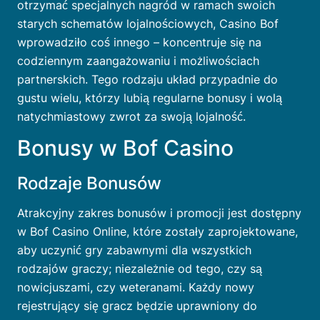
otrzymać specjalnych nagród w ramach swoich
starych schematów lojalnościowych, Casino Bof
wprowadziło coś innego – koncentruje się na
codziennym zaangażowaniu i możliwościach
partnerskich. Tego rodzaju układ przypadnie do
gustu wielu, którzy lubią regularne bonusy i wolą
natychmiastowy zwrot za swoją lojalność.
Bonusy w Bof Casino
Rodzaje Bonusów
Atrakcyjny zakres bonusów i promocji jest dostępny
w Bof Casino Online, które zostały zaprojektowane,
aby uczynić gry zabawnymi dla wszystkich
rodzajów graczy; niezależnie od tego, czy są
nowicjuszami, czy weteranami. Każdy nowy
rejestrujący się gracz będzie uprawniony do