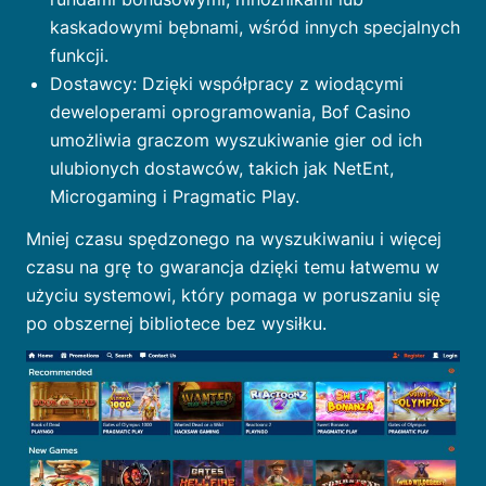
kaskadowymi bębnami, wśród innych specjalnych
funkcji.
Dostawcy: Dzięki współpracy z wiodącymi
deweloperami oprogramowania, Bof Casino
umożliwia graczom wyszukiwanie gier od ich
ulubionych dostawców, takich jak NetEnt,
Microgaming i Pragmatic Play.
Mniej czasu spędzonego na wyszukiwaniu i więcej
czasu na grę to gwarancja dzięki temu łatwemu w
użyciu systemowi, który pomaga w poruszaniu się
po obszernej bibliotece bez wysiłku.