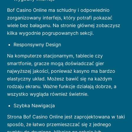
Bof Casino Online ma schludny i odpowiednio
zorganizowany interfejs, który potrafi pokazać
wiele bez bałaganu. Na stronie głównej zobaczysz
kilka wygodnie pogrupowanych sekcji.
Responsywny Design
Na komputerze stacjonarnym, tablecie czy
smartfonie, gracze mogą doświadczać gier
najwyższej jakości, ponieważ kasyno ma bardzo
elastyczny układ. Możesz bawić się na każdym
rodzaju ekranu. Ważne funkcje działają dobrze, a
wszystko wygląda również świetnie.
Szybka Nawigacja
Strona Bof Casino Online jest zaprojektowana w taki
sposób, że łatwo przemieszczać się z jednego