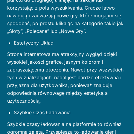
punktu do drugiego, klikając na sekcje lub
korzystając z pola wyszukiwania. Gracze łatwo
nawigują i zauważają nowe gry, które mogą im się
spodobać, po prostu klikając na kategorie takie jak
„Sloty”, „Polecane” lub „Nowe Gry”.
Estetyczny Układ
Strona internetowa ma atrakcyjny wygląd dzięki
wysokiej jakości grafice, jasnym kolorom i
zapraszającemu otoczeniu. Nawet przy wszystkich
tych wizualizacjach, nadal jest bardzo efektywna i
przyjazna dla użytkownika, ponieważ znajduje
odpowiednią równowagę między estetyką a
użytecznością.
Szybkie Czas Ładowania
Szybkie czasy ładowania na platformie to również
ogromna zaleta. Przyspiesza to ładowanie gier i