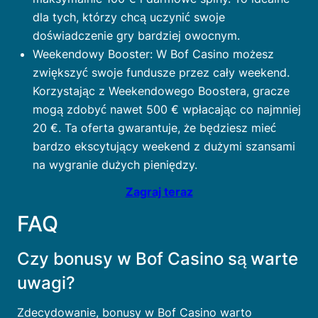
dla tych, którzy chcą uczynić swoje
doświadczenie gry bardziej owocnym.
Weekendowy Booster: W Bof Casino możesz
zwiększyć swoje fundusze przez cały weekend.
Korzystając z Weekendowego Boostera, gracze
mogą zdobyć nawet 500 € wpłacając co najmniej
20 €. Ta oferta gwarantuje, że będziesz mieć
bardzo ekscytujący weekend z dużymi szansami
na wygranie dużych pieniędzy.
Zagraj teraz
FAQ
Czy bonusy w Bof Casino są warte
uwagi?
Zdecydowanie, bonusy w Bof Casino warto