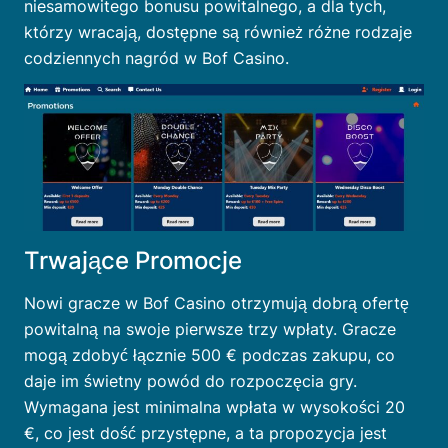
niesamowitego bonusu powitalnego, a dla tych,
którzy wracają, dostępne są również różne rodzaje
codziennych nagród w Bof Casino.
Trwające Promocje
Nowi gracze w Bof Casino otrzymują dobrą ofertę
powitalną na swoje pierwsze trzy wpłaty. Gracze
mogą zdobyć łącznie 500 € podczas zakupu, co
daje im świetny powód do rozpoczęcia gry.
Wymagana jest minimalna wpłata w wysokości 20
€, co jest dość przystępne, a ta propozycja jest