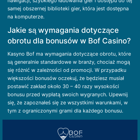
nawigacji, szybkiego ładowania gier i dostępu do tej
samej obszernej biblioteki gier, która jest dostępna
na komputerze.
Jakie są wymagania dotyczące
obrotu dla bonusów w Bof Casino?
Kasyno Bof ma wymagania dotyczące obrotu, które
są generalnie standardowe w branży, chociaż mogą
się różnić w zależności od promocji. W przypadku
większości bonusów oczekuj, że będziesz musiał
postawić zakład około 30 – 40 razy wysokości
bonusu przed wypłatą swoich wygranych. Upewnij
się, że zapoznałeś się ze wszystkimi warunkami, w
tym z ograniczonymi grami dla każdego bonusu.