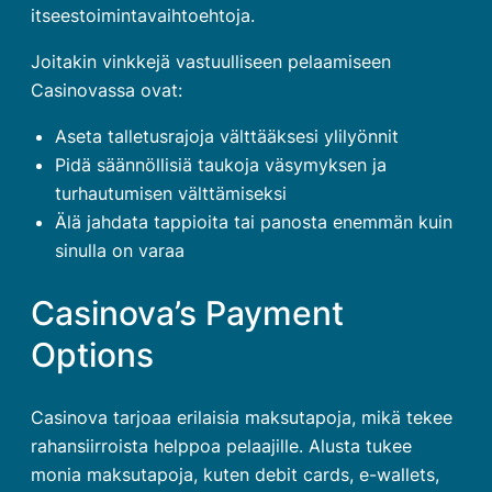
itseestoimintavaihtoehtoja.
Joitakin vinkkejä vastuulliseen pelaamiseen
Casinovassa ovat:
Aseta talletusrajoja välttääksesi ylilyönnit
Pidä säännöllisiä taukoja väsymyksen ja
turhautumisen välttämiseksi
Älä jahdata tappioita tai panosta enemmän kuin
sinulla on varaa
Casinova’s Payment
Options
Casinova tarjoaa erilaisia maksutapoja, mikä tekee
rahansiirroista helppoa pelaajille. Alusta tukee
monia maksutapoja, kuten debit cards, e-wallets,