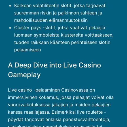
Korkean volatiliteetin slotit, jotka tarjoavat
suuremman riskin ja palkinnon suhteen ja
mahdollisuuden elämänmuutoksiin
Cluster pays -slotit, jotka vaativat pelaajia
luomaan symboleista klustereita voittaakseen,
tuoden raikkaan käänteen perinteiseen slotin
pelaamiseen
A Deep Dive into Live Casino
Gameplay
Live casino -pelaaminen Casinovassa on
immersiivinen kokemus, jossa pelaajat voivat olla
vuorovaikutuksessa jakajien ja muiden pelaajien
kanssa reaaliajassa. Esimerkiksi live roulette -
pöydät tarjoavat erilaisia panostusvaihtoehtoja,
yksinkertaisista panostuksista punaiselle tai