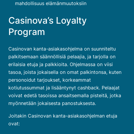
mahdollisuus elämänmuutoksiin
Casinova’s Loyalty
Program
Casinovan kanta-asiakasohjelma on suunniteltu
palkitsemaan säännöllisiä pelaajia, ja tarjolla on
erilaisia etuja ja palkkioita. Ohjelmassa on viisi
tasoa, joista jokaisella on omat palkintonsa, kuten
personoidut tarjoukset, korkeammat
kotiutussummat ja lisääntynyt cashback. Pelaajat
voivat edetä tasoissa ansaitsemalla pisteitä, jotka
myönnetään jokaisesta panostuksesta.
Joitakin Casinovan kanta-asiakasohjelman etuja
ovat: