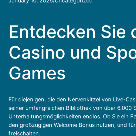
January 10, 2026
/
Uncategorized
Entdecken Sie 
Casino und Spor
Games
Für diejenigen, die den Nervenkitzel von Live-Ca
seiner umfangreichen Bibliothek von über 6.000 
Unterhaltungsmöglichkeiten endlos. Ob Sie ein Fa
den großzügigen Welcome Bonus nutzen, und für 
freischalten.