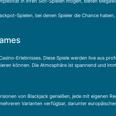
plexität in ihren Slot-Spielen mögen, bieten Megaway
Jackpot-Spielen, bei denen Spieler die Chance haben
Games
Casino-Erlebnisses. Diese Spiele werden live aus prof
gieren können. Die Atmosphäre ist spannend und immers
rsionen von Blackjack genießen, jede mit eigenen Reg
in mehreren Varianten verfügbar, darunter europäisch