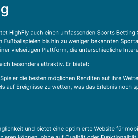
ng
 HighFly auch einen umfassenden Sports Betting Ser
 Fußballspielen bis hin zu weniger bekannten Sporta
er vielseitigen Plattform, die unterschiedliche Inter
eich besonders attraktiv. Er bietet:
pieler die besten möglichen Renditen auf ihre Wette
els auf Ereignisse zu wetten, was das Erlebnis noch
ichkeit und bietet eine optimierte Website für mobil
tzieren können, ohne auf Qualität oder Funktionalitä