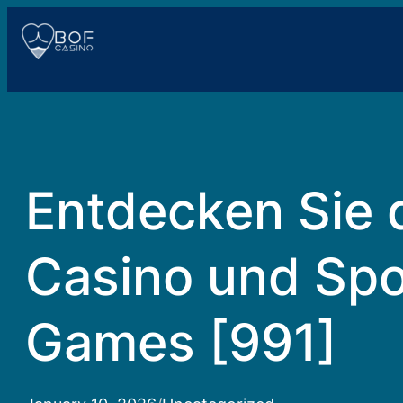
Skip
to
content
Entdecken Sie 
Casino und Spor
Games [991]