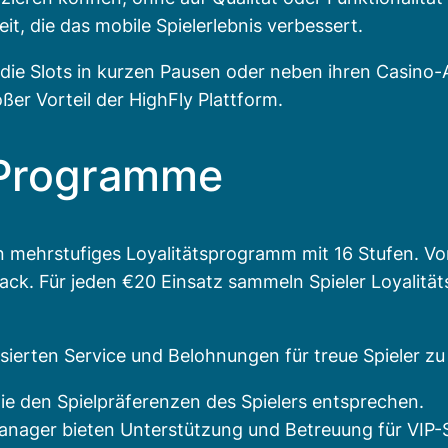
, die das mobile Spielerlebnis verbessert.
, die Slots in kurzen Pausen oder neben ihren Casino-
oßer Vorteil der HighFly Plattform.
P-Programme
in mehrstufiges Loyalitätsprogramm mit 16 Stufen. Von
ck. Für jeden €20 Einsatz sammeln Spieler Loyalität
sierten Service und Belohnungen für treue Spieler zu
e den Spielpräferenzen des Spielers entsprechen.
Manager bieten Unterstützung und Betreuung für VIP-S