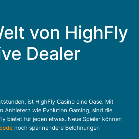
elt von HighFly
ive Dealer
tstunden, ist HighFly Casino eine Oase. Mit
n Anbietern wie Evolution Gaming, sind die
ly bietet für jeden etwas. Neue Spieler können
 code
noch spannendere Belohnungen