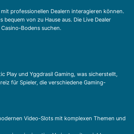
t mit professionellen Dealern interagieren können.
is bequem von zu Hause aus. Die Live Dealer
en Casino-Bodens suchen.
 Play und Yggdrasil Gaming, was sicherstellt,
nreiz für Spieler, die verschiedene Gaming-
u modernen Video-Slots mit komplexen Themen und