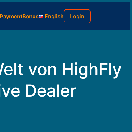
Payment
Bonus
English
Login
elt von HighFly
ive Dealer