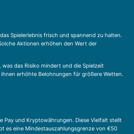
s Spielerlebnis frisch und spannend zu halten.
Solche Aktionen erhöhen den Wert der
 was das Risiko mindert und die Spielzeit
en ihnen erhöhte Belohnungen für größere Wetten.
 Pay und Kryptowährungen. Diese Vielfalt stellt
gibt es eine Mindestauszahlungsgrenze von €50