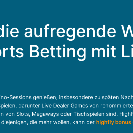
die aufregende W
ts Betting mit L
sino-Sessions genießen, insbesondere zu späten Nach
Spielen, darunter Live Dealer Games von renommierte
n von Slots, Megaways oder Tischspielen sind, HighF
diejenigen, die mehr wollen, kann der
highfly bonus