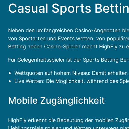
Casual Sports Betti
Neben den umfangreichen Casino-Angeboten bietet
von Sportarten und Events wetten, von populären
Betting neben Casino-Spielen macht HighFly zu ein
Für Gelegenheitsspieler ist der Sports Betting Ber
Wettquoten auf hohem Niveau: Damit erhalten S
Live Wetten: Die Möglichkeit, während des Spi
Mobile Zugänglichkeit
HighFly erkennt die Bedeutung der mobilen Zugängl
Lieblingsspiele spielen und Wetten unterwegs pla