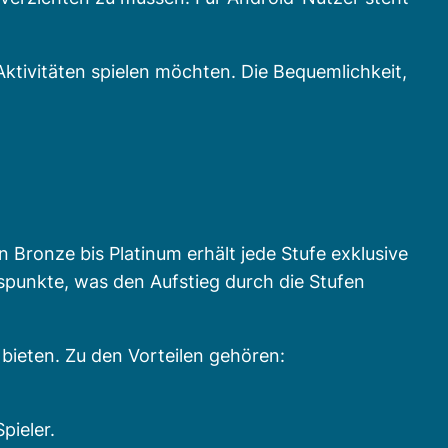
Aktivitäten spielen möchten. Die Bequemlichkeit,
 Bronze bis Platinum erhält jede Stufe exklusive
spunkte, was den Aufstieg durch die Stufen
 bieten. Zu den Vorteilen gehören:
pieler.