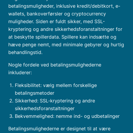
betalingsmuligheder, inklusive kredit/debitkort, e-
wallets, bankoverførsler og cryptocurrency
muligheder. Siden er fuldt sikker, med SSL-
kryptering og andre sikkerhedsforanstaltninger for
at beskytte spillerdata. Spillere kan indsætte og
hæve penge nemt, med minimale gebyrer og hurtig
behandlingstid.
Nogle fordele ved betalingsmulighederne
inkluderer:
Fleksibilitet: vælg mellem forskellige
betalingsmetoder
Sikkerhed: SSL-kryptering og andre
sikkerhedsforanstaltninger
Bekvemmelighed: nemme ind- og udbetalinger
Betalingsmulighederne er designet til at være