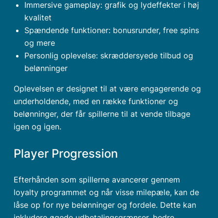
Immersive gameplay: grafik og lydeffekter i høj
kvalitet
Spændende funktioner: bonusrunder, free spins
og mere
Personlig oplevelse: skræddersyede tilbud og
belønninger
Oplevelsen er designet til at være engagerende og
underholdende, med en række funktioner og
belønninger, der får spillerne til at vende tilbage
igen og igen.
Player Progression
Efterhånden som spillerne avancerer gennem
loyalty programmet og når visse milepæle, kan de
låse op for nye belønninger og fordele. Dette kan
inkludere øgede udbetalingsgrænser, bedre