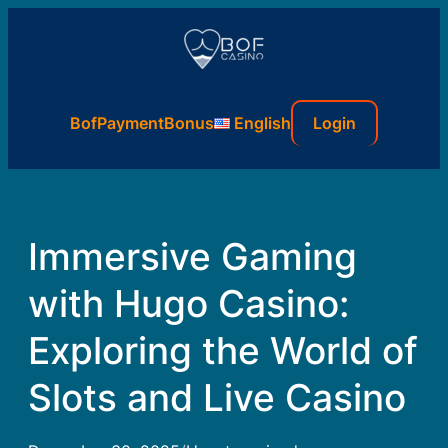
Skip
to
content
Bof
Payment
Bonus
English
Login
Immersive Gaming
with Hugo Casino:
Exploring the World of
Slots and Live Casino