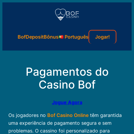
Skip
to
content
Bof
Deposit
Bônus
Português
Jogar!
Pagamentos do
Casino Bof
Jogue Agora
Os jogadores no
Bof Casino Online
têm garantida
uma experiência de pagamento segura e sem
problemas. O cassino foi personalizado para