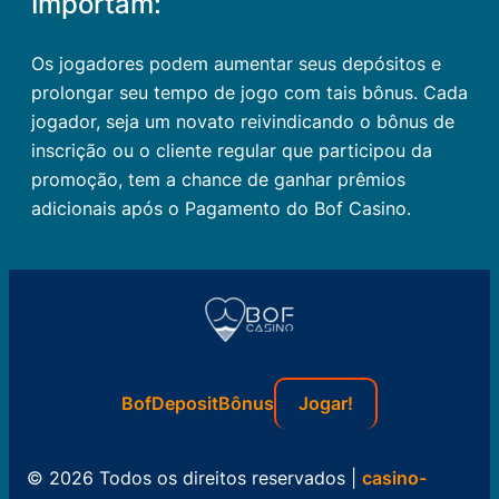
Importam:
Os jogadores podem aumentar seus depósitos e
prolongar seu tempo de jogo com tais bônus. Cada
jogador, seja um novato reivindicando o bônus de
inscrição ou o cliente regular que participou da
promoção, tem a chance de ganhar prêmios
adicionais após o Pagamento do Bof Casino.
Bof
Deposit
Bônus
Jogar!
© 2026 Todos os direitos reservados |
casino-