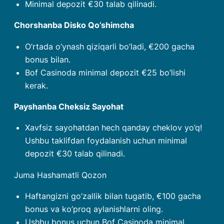
Minimal depozit €30 talab qilinadi.
Chorshanba Disko Qo’shimcha
O’rtada o’ynash qiziqarli bo’ladi, €200 gacha
bonus bilan.
Bof Casinoda minimal depozit €25 bo’lishi
kerak.
Payshanba Cheksiz Sayohat
Xavfsiz sayohatdan hech qanday cheklov yo’q!
Ushbu taklifdan foydalanish uchun minimal
depozit €30 talab qilinadi.
Juma Hashamatli Qozon
Haftangizni go’zallik bilan tugatib, €100 gacha
bonus va ko’proq aylanishlarni oling.
Ushbu bonus uchun Bof Casinoda minimal