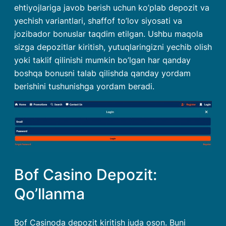
ehtiyojlariga javob berish uchun ko’plab depozit va
yechish variantlari, shaffof to’lov siyosati va
jozibador bonuslar taqdim etilgan. Ushbu maqola
sizga depozitlar kiritish, yutuqlaringizni yechib olish
yoki taklif qilinishi mumkin bo’lgan har qanday
boshqa bonusni talab qilishda qanday yordam
berishini tushunishga yordam beradi.
Bof Casino Depozit:
Qo’llanma
Bof Casinoda depozit kiritish juda oson. Buni