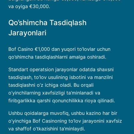
va oyiga €30,000.
Qo’shimcha Tasdiqlash
Jarayonlari
Bof Casino €1,000 dan yuqori to’lovlar uchun
qo’shimcha tasdiqlashlarni amalga oshiradi.
Standart operatsion jarayonlar odatda shaxsni
tasdiqlash, to’lov usulining isbotini va manzilni
tasdiqlashni o’z ichiga oladi. Bu orqali
o’yinchilarning xavfsizligi ta’minlanadi va
firibgarlikka qarshi qonunchilikka rioya qilinadi.
Ushbu qoidalarga muvofiq, ushbu kazino har bir
o’yinchiga Bof Casinoning to’lov jarayonini xavfsiz
va shaffof o’tkazishini ta’minlaydi.