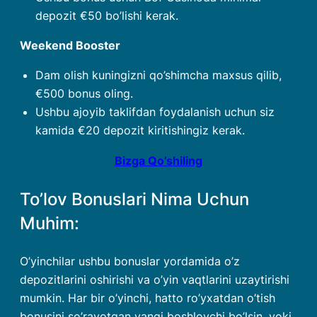
depozit €50 bo’lishi kerak.
Weekend Booster
Dam olish kuningizni qo’shimcha maxsus qilib,
€500 bonus oling.
Ushbu ajoyib taklifdan foydalanish uchun siz
kamida €20 depozit kiritishingiz kerak.
Bizga Qo’shiling
To’lov Bonuslari Nima Uchun
Muhim:
O’yinchilar ushbu bonuslar yordamida o’z
depozitlarini oshirishi va o’yin vaqtlarini uzaytirishi
mumkin. Har bir o’yinchi, hatto ro’yxatdan o’tish
bonusini so’rayotgan yangi boshlovchi bo’lsin, yoki