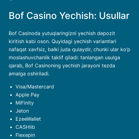
Bof Casino Yechish: Usullar
Bof Casinoda yutuqlaringizni yechish depozit
kiritish kabi oson. Quyidagi yechish variantlari
nafaqat xavfsiz, balki juda qulaydir, chunki ular ko’p
moslashuvchanlik taklif qiladi: tanlangan usulga
qarab, Bof Casinoning yechish jarayoni tezda
amalga oshiriladi.
Visa/Mastercard
Apple Pay
MiFinity
Jeton
EzeeWallet
CASHlib
Flexepin