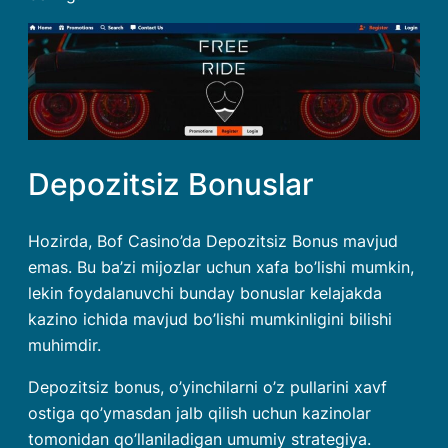
Depozitsiz Bonuslar
Hozirda, Bof Casino’da Depozitsiz Bonus mavjud
emas. Bu ba’zi mijozlar uchun xafa bo’lishi mumkin,
lekin foydalanuvchi bunday bonuslar kelajakda
kazino ichida mavjud bo’lishi mumkinligini bilishi
muhimdir.
Depozitsiz bonus, o’yinchilarni o’z pullarini xavf
ostiga qo’ymasdan jalb qilish uchun kazinolar
tomonidan qo’llaniladigan umumiy strategiya.