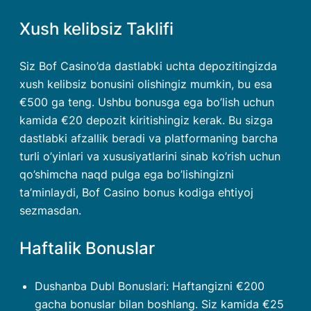
Xush kelibsiz Taklifi
Siz Bof Casino’da dastlabki uchta depozitingizda
xush kelibsiz bonusini olishingiz mumkin, bu esa
€500 ga teng. Ushbu bonusga ega bo’lish uchun
kamida €20 depozit kiritishingiz kerak. Bu sizga
dastlabki afzallik beradi va platformaning barcha
turli o’yinlari va xususiyatlarini sinab ko’rish uchun
qo’shimcha naqd pulga ega bo’lishingizni
ta’minlaydi, Bof Casino bonus kodiga ehtiyoj
sezmasdan.
Haftalik Bonuslar
Dushanba Dubl Bonuslari: Haftangizni €200
gacha bonuslar bilan boshlang. Siz kamida €25