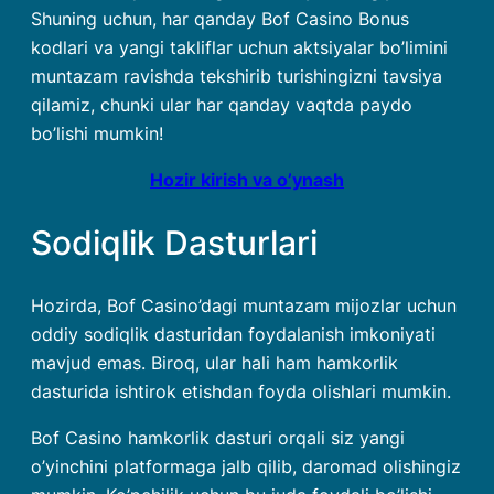
Shuning uchun, har qanday Bof Casino Bonus
kodlari va yangi takliflar uchun aktsiyalar bo’limini
muntazam ravishda tekshirib turishingizni tavsiya
qilamiz, chunki ular har qanday vaqtda paydo
bo’lishi mumkin!
Hozir kirish va o’ynash
Sodiqlik Dasturlari
Hozirda, Bof Casino’dagi muntazam mijozlar uchun
oddiy sodiqlik dasturidan foydalanish imkoniyati
mavjud emas. Biroq, ular hali ham hamkorlik
dasturida ishtirok etishdan foyda olishlari mumkin.
Bof Casino hamkorlik dasturi orqali siz yangi
o’yinchini platformaga jalb qilib, daromad olishingiz