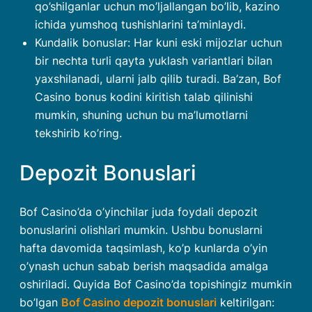
qo’shilganlar uchun mo’ljallangan bo’lib, kazino
ichida yumshoq tushishlarini ta’minlaydi.
Kundalik bonuslar: Har kuni eski mijozlar uchun
bir nechta turli qayta yuklash variantlari bilan
yaxshilanadi, ularni jalb qilib turadi. Ba’zan, Bof
Casino bonus kodini kiritish talab qilinishi
mumkin, shuning uchun bu ma’lumotlarni
tekshirib ko’ring.
Depozit Bonuslari
Bof Casino’da o’yinchilar juda foydali depozit
bonuslarini olishlari mumkin. Ushbu bonuslarni
hafta davomida taqsimlash, ko’p kunlarda o’yin
o’ynash uchun sabab berish maqsadida amalga
oshiriladi. Quyida Bof Casino’da topishingiz mumkin
bo’lgan
Bof Casino depozit bonuslari
keltirilgan: