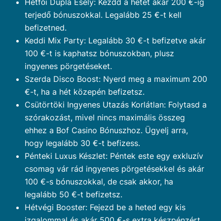
Hétfői Dupla Esély: Kezdd a hetet akár 200 €-ig
terjedő bónuszokkal. Legalább 25 €-t kell
befizetned.
Keddi Mix Party: Legalább 30 €-t befizetve akár
100 €-t is kaphatsz bónuszokban, plusz
ingyenes pörgetéseket.
Szerda Disco Boost: Nyerd meg a maximum 200
€-t, ha a hét közepén befizetsz.
Csütörtöki Ingyenes Utazás Korlátlan: Folytasd a
szórakozást, mivel nincs maximális összeg
ehhez a Bof Casino Bónuszhoz. Ügyelj arra,
hogy legalább 30 €-t befizess.
Pénteki Luxus Készlet: Péntek este egy exkluzív
csomag vár rád ingyenes pörgetésekkel és akár
100 €-s bónuszokkal, de csak akkor, ha
legalább 50 €-t befizetsz.
Hétvégi Booster: Fejezd be a heted egy kis
izgalommal és akár 500 €-s extra készpénzért.