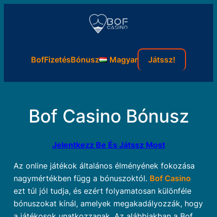
Ugrás
a
tartalomhoz
Bof
Fizetés
Bónusz
Magyar
Játssz!
Bof Casino Bónusz
Jelentkezz Be És Játssz Most
Az online játékok általános élményének fokozása
nagymértékben függ a bónuszoktól.
Bof Casino
ezt túl jól tudja, és ezért folyamatosan különféle
bónuszokat kínál, amelyek megakadályozzák, hogy
a játékosok unatkozzanak. Az alábbiakban a Bof