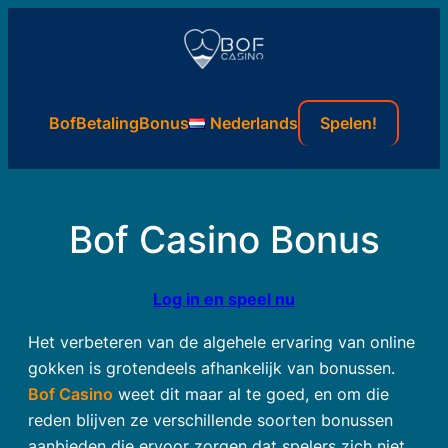
Ga
naar
de
inhoud
Bof
Betaling
Bonus
Nederlands
Spelen!
Bof Casino Bonus
Log in en speel nu
Het verbeteren van de algehele ervaring van online
gokken is grotendeels afhankelijk van bonussen.
Bof Casino
weet dit maar al te goed, en om die
reden blijven ze verschillende soorten bonussen
aanbieden die ervoor zorgen dat spelers zich niet