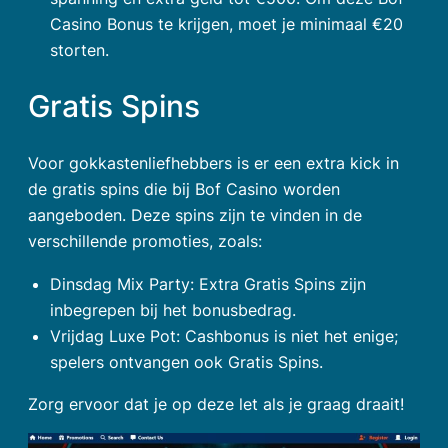
Casino Bonus te krijgen, moet je minimaal €20
storten.
Gratis Spins
Voor gokkastenliefhebbers is er een extra kick in
de gratis spins die bij Bof Casino worden
aangeboden. Deze spins zijn te vinden in de
verschillende promoties, zoals:
Dinsdag Mix Party: Extra Gratis Spins zijn
inbegrepen bij het bonusbedrag.
Vrijdag Luxe Pot: Cashbonus is niet het enige;
spelers ontvangen ook Gratis Spins.
Zorg ervoor dat je op deze let als je graag draait!