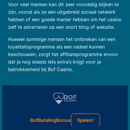
Voor veel mensen kan dit zeer voordelig blijken te
zijn, vooral als ze een uitgebreid sociaal netwerk
hebben of een goede manier hebben om het casino
zelf te adverteren op een soort blog of website.
Hoewel sommige mensen het ontbreken van een
loyaliteitsprogramma als een nadeel kunnen
beschouwen, zorgt het affiliateprogramma ervoor
dat je nog steeds iets extra’s krijgt voor je
betrokkenheid bij Bof Casino.
Bof
Betaling
Bonus
Spelen!