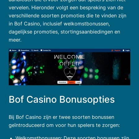
vervelen. Hieronder volgt een bespreking van de
verschillende soorten promoties die te vinden zijn
in Bof Casino, inclusief welkomstbonussen,
dagelijkse promoties, stortingsaanbiedingen en
meer.
Bof Casino Bonusopties
Bij Bof Casino zijn er twee soorten bonussen
geïntroduceerd om voor hun spelers te zorgen:
Welkomstbonussen: Deze soorten bonussen zijn