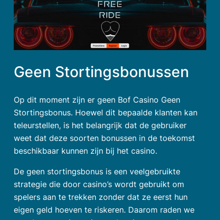
Geen Stortingsbonussen
Op dit moment zijn er geen Bof Casino Geen
Stortingsbonus. Hoewel dit bepaalde klanten kan
teleurstellen, is het belangrijk dat de gebruiker
weet dat deze soorten bonussen in de toekomst
beschikbaar kunnen zijn bij het casino.
De geen stortingsbonus is een veelgebruikte
strategie die door casino’s wordt gebruikt om
spelers aan te trekken zonder dat ze eerst hun
eigen geld hoeven te riskeren. Daarom raden we