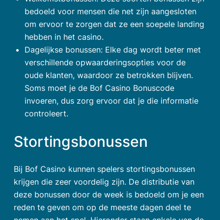
bedoeld voor mensen die net zijn aangesloten
om ervoor te zorgen dat ze een soepele landing
hebben in het casino.
Dagelijkse bonussen: Elke dag wordt beter met
verschillende opwaarderingsopties voor de
oude klanten, waardoor ze betrokken blijven.
Soms moet je de Bof Casino Bonuscode
invoeren, dus zorg ervoor dat je die informatie
controleert.
Stortingsbonussen
Bij Bof Casino kunnen spelers stortingsbonussen
krijgen die zeer voordelig zijn. De distributie van
deze bonussen door de week is bedoeld om je een
reden te geven om op de meeste dagen deel te