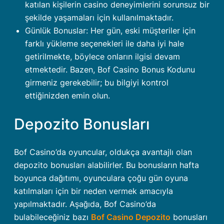
katılan kişilerin casino deneyimlerini sorunsuz bir
şekilde yaşamaları için kullanılmaktadır.
Günlük Bonuslar: Her gün, eski müşteriler için
farklı yükleme seçenekleri ile daha iyi hale
getirilmekte, böylece onların ilgisi devam
etmektedir. Bazen, Bof Casino Bonus Kodunu
girmeniz gerekebilir; bu bilgiyi kontrol
ettiğinizden emin olun.
Depozito Bonusları
Bof Casino’da oyuncular, oldukça avantajlı olan
depozito bonusları alabilirler. Bu bonusların hafta
boyunca dağıtımı, oyunculara çoğu gün oyuna
katılmaları için bir neden vermek amacıyla
yapılmaktadır. Aşağıda, Bof Casino’da
bulabileceğiniz bazı
Bof Casino Depozito
bonusları