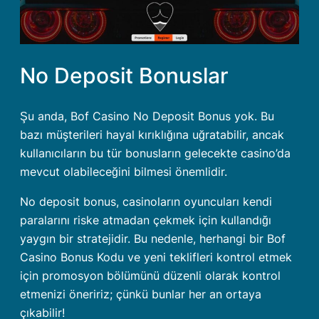
No Deposit Bonuslar
Şu anda, Bof Casino No Deposit Bonus yok. Bu
bazı müşterileri hayal kırıklığına uğratabilir, ancak
kullanıcıların bu tür bonusların gelecekte casino’da
mevcut olabileceğini bilmesi önemlidir.
No deposit bonus, casinoların oyuncuları kendi
paralarını riske atmadan çekmek için kullandığı
yaygın bir stratejidir. Bu nedenle, herhangi bir Bof
Casino Bonus Kodu ve yeni teklifleri kontrol etmek
için promosyon bölümünü düzenli olarak kontrol
etmenizi öneririz; çünkü bunlar her an ortaya
çıkabilir!