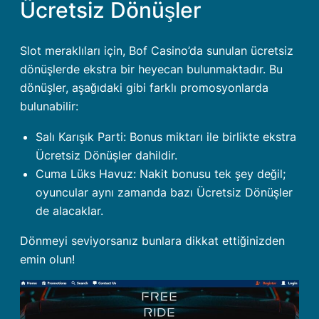
Ücretsiz Dönüşler
Slot meraklıları için, Bof Casino’da sunulan ücretsiz
dönüşlerde ekstra bir heyecan bulunmaktadır. Bu
dönüşler, aşağıdaki gibi farklı promosyonlarda
bulunabilir:
Salı Karışık Parti: Bonus miktarı ile birlikte ekstra
Ücretsiz Dönüşler dahildir.
Cuma Lüks Havuz: Nakit bonusu tek şey değil;
oyuncular aynı zamanda bazı Ücretsiz Dönüşler
de alacaklar.
Dönmeyi seviyorsanız bunlara dikkat ettiğinizden
emin olun!