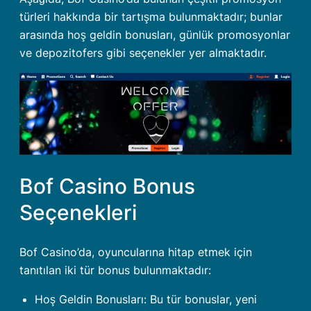
türleri hakkında bir tartışma bulunmaktadır; bunlar
arasında hoş geldin bonusları, günlük promosyonlar
ve depozitofers gibi seçenekler yer almaktadır.
Bof Casino Bonus
Seçenekleri
Bof Casino’da, oyuncularına hitap etmek için
tanıtılan iki tür bonus bulunmaktadır:
Hoş Geldin Bonusları: Bu tür bonuslar, yeni